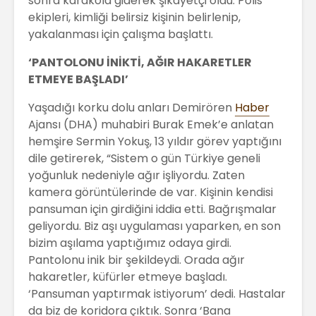
sonra karakola giderek şikayetçi oldu. Polis
ekipleri, kimliği belirsiz kişinin belirlenip,
yakalanması için çalışma başlattı.
‘PANTOLONU İNİKTİ, AĞIR HAKARETLER
ETMEYE BAŞLADI’
Yaşadığı korku dolu anları Demirören
Haber
Ajansı (DHA) muhabiri Burak Emek’e anlatan
hemşire Sermin Yokuş, 13 yıldır görev yaptığını
dile getirerek, “Sistem o gün Türkiye geneli
yoğunluk nedeniyle ağır işliyordu. Zaten
kamera görüntülerinde de var. Kişinin kendisi
pansuman için girdiğini iddia etti. Bağrışmalar
geliyordu. Biz aşı uygulaması yaparken, en son
bizim aşılama yaptığımız odaya girdi.
Pantolonu inik bir şekildeydi. Orada ağır
hakaretler, küfürler etmeye başladı.
‘Pansuman yaptırmak istiyorum’ dedi. Hastalar
da biz de koridora çıktık. Sonra ‘Bana