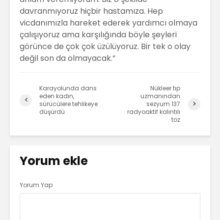
davranmıyoruz hiçbir hastamıza. Hep
vicdanımızla hareket ederek yardımcı olmaya
çalışıyoruz ama karşılığında böyle şeyleri
görünce de çok çok üzülüyoruz. Bir tek o olay
değil son da olmayacak.”
Karayolunda dans
Nükleer tıp
eden kadın,
uzmanından
sürücülere tehlikeye
sezyum 137
düşürdü
radyoaktif kalıntılı
toz
Yorum ekle
Yorum Yap