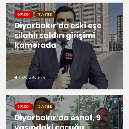
GÜNDEM
GÜVENLIK
Diyarbakır’da eski eşe
silahlı saldırı girişimi
kamerada
11 Görüntüleme
GÜNDEM
GÜVENLIK
Diyarbakır’da esnaf, 9
yaşındaki çocuğu