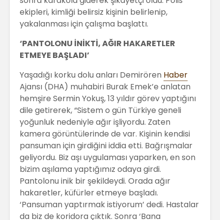
sonra karakola giderek şikayetçi oldu. Polis
ekipleri, kimliği belirsiz kişinin belirlenip,
yakalanması için çalışma başlattı.
‘PANTOLONU İNİKTİ, AĞIR HAKARETLER
ETMEYE BAŞLADI’
Yaşadığı korku dolu anları Demirören
Haber
Ajansı (DHA) muhabiri Burak Emek’e anlatan
hemşire Sermin Yokuş, 13 yıldır görev yaptığını
dile getirerek, “Sistem o gün Türkiye geneli
yoğunluk nedeniyle ağır işliyordu. Zaten
kamera görüntülerinde de var. Kişinin kendisi
pansuman için girdiğini iddia etti. Bağrışmalar
geliyordu. Biz aşı uygulaması yaparken, en son
bizim aşılama yaptığımız odaya girdi.
Pantolonu inik bir şekildeydi. Orada ağır
hakaretler, küfürler etmeye başladı.
‘Pansuman yaptırmak istiyorum’ dedi. Hastalar
da biz de koridora çıktık. Sonra ‘Bana