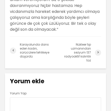
davranmıyoruz hiçbir hastamıza. Hep
vicdanımızla hareket ederek yardımcı olmaya
çalışıyoruz ama karşılığında böyle şeyleri
görünce de çok çok üzülüyoruz. Bir tek o olay
değil son da olmayacak.”
Karayolunda dans
Nükleer tıp
eden kadın,
uzmanından
sürücülere tehlikeye
sezyum 137
düşürdü
radyoaktif kalıntılı
toz
Yorum ekle
Yorum Yap