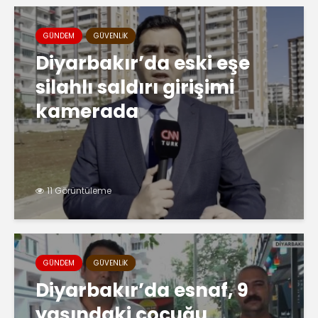
GÜNDEM
GÜVENLIK
Diyarbakır’da eski eşe
silahlı saldırı girişimi
kamerada
11 Görüntüleme
GÜNDEM
GÜVENLIK
Diyarbakır’da esnaf, 9
yaşındaki çocuğu